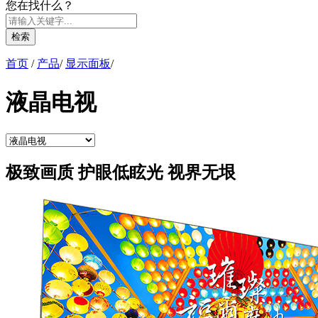
您在找什么？
检索
首页
/
产品
/
显示面板
/
液晶电视
极致画质 护眼低眩光 视界无垠