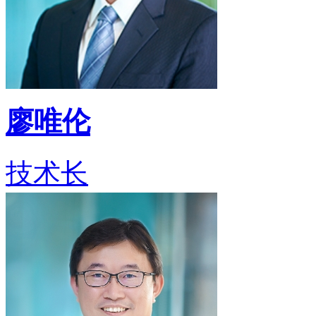
廖唯伦
技术长