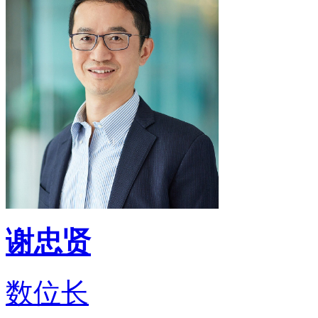
谢忠贤
数位长