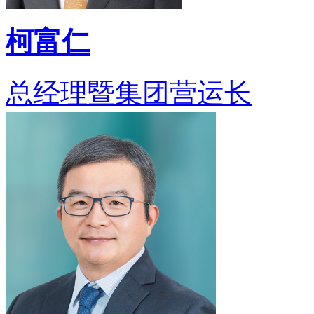
柯富仁
总经理暨集团营运长